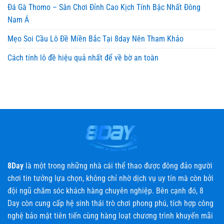
Đá Gà Thomo – Sân Chơi Đỉnh Cao Kịch Tính Bậc Nhất Đông
Nam Á
Mẹo Soi Cầu Lô Đề Miền Bắc Tại 8day Nên Tham Khảo
Cách tính lô đề hiệu quả nhất để về bờ an toàn
8Day
là một trong những nhà cái thể thao được đông đảo người
chơi tin tưởng lựa chọn, không chỉ nhờ dịch vụ uy tín mà còn bởi
đội ngũ chăm sóc khách hàng chuyên nghiệp. Bên cạnh đó, 8
Day còn cung cấp hệ sinh thái trò chơi phong phú, tích hợp công
nghệ bảo mật tiên tiến cùng hàng loạt chương trình khuyến mãi