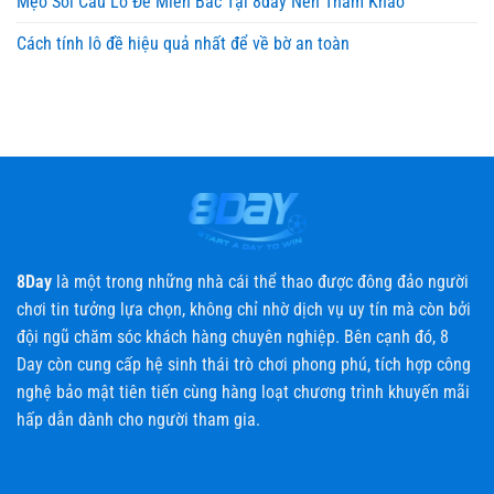
Mẹo Soi Cầu Lô Đề Miền Bắc Tại 8day Nên Tham Khảo
Cách tính lô đề hiệu quả nhất để về bờ an toàn
8Day
là một trong những nhà cái thể thao được đông đảo người
chơi tin tưởng lựa chọn, không chỉ nhờ dịch vụ uy tín mà còn bởi
đội ngũ chăm sóc khách hàng chuyên nghiệp. Bên cạnh đó, 8
Day còn cung cấp hệ sinh thái trò chơi phong phú, tích hợp công
nghệ bảo mật tiên tiến cùng hàng loạt chương trình khuyến mãi
hấp dẫn dành cho người tham gia.