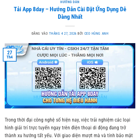
HƯỚNG DẪN
Tải App 8day – Hướng Dẫn Cài Đặt Ứng Dụng Dễ
Dàng Nhất
ĐĂNG VÀO
THÁNG 4 27, 2026
BỞI
CEO HÙNG ANH
27
Th4
Trong thời đại công nghệ số hiện nay, việc trải nghiệm các loại
hình giải trí trực tuyến ngay trên điện thoại di động đang trở
thành xu hướng tất yếu. Với giao diện mượt mà và tính bảo mật