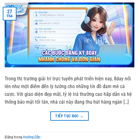
27
Th4
Trong thị trường giải trí trực tuyến phát triển hiện nay, 8day nổi
lên như một điểm đến lý tưởng cho những tín đồ đam mê cá
cược. Với giao diện đẹp mắt, tỷ lệ trả thưởng cao hấp dẫn và hệ
thống bảo mật tối tân, nhà cái này đang thu hút hàng ngàn […]
TIẾP TỤC ĐỌC
→
Đăng trong
Hướng Dẫn