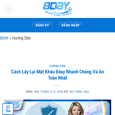
Bỏ
qua
nội
dung
ĐĂNG KÝ
ĐĂNG NHẬP
8DAY
»
Hướng Dẫn
HƯỚNG DẪN
Cách Lấy Lại Mật Khẩu 8day Nhanh Chóng Và An
Toàn Nhất
ĐĂNG VÀO
THÁNG 4 27, 2026
BỞI
CEO HÙNG ANH
27
Th4