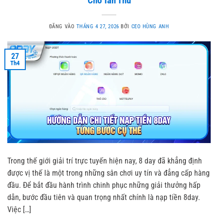
Cho Tân Thủ
ĐĂNG VÀO
THÁNG 4 27, 2026
BỞI
CEO HÙNG ANH
27
Th4
Trong thế giới giải trí trực tuyến hiện nay, 8 day đã khẳng định
được vị thế là một trong những sân chơi uy tín và đẳng cấp hàng
đầu. Để bắt đầu hành trình chinh phục những giải thưởng hấp
dẫn, bước đầu tiên và quan trọng nhất chính là nạp tiền 8day.
Việc […]