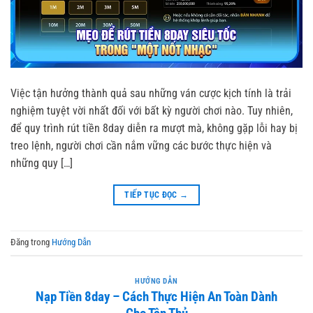
Việc tận hưởng thành quả sau những ván cược kịch tính là trải
nghiệm tuyệt vời nhất đối với bất kỳ người chơi nào. Tuy nhiên,
để quy trình rút tiền 8day diễn ra mượt mà, không gặp lỗi hay bị
treo lệnh, người chơi cần nắm vững các bước thực hiện và
những quy […]
TIẾP TỤC ĐỌC
→
Đăng trong
Hướng Dẫn
HƯỚNG DẪN
Nạp Tiền 8day – Cách Thực Hiện An Toàn Dành