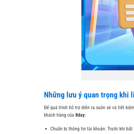
Những lưu ý quan trọng khi l
Để quá trình hỗ trợ diễn ra suôn sẻ và tiết ki
khách hàng của
8day
:
Chuẩn bị thông tin tài khoản: Trước khi bắ