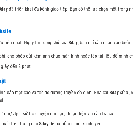
8day
đã triển khai đa kênh giao tiếp. Bạn có thể lựa chọn một trong
bsite
u tiên nhất. Ngay tại trang chủ của
8day
, bạn chỉ cần nhấn vào biểu
phí, cho phép gửi kèm ảnh chụp màn hình hoặc tệp tài liệu để minh c
 giây đến 2 phút.
mật
ính bảo mật cao và tốc độ đường truyền ổn định. Nhà cái
8day
sử dụn
ại.
ữ được lịch sử trò chuyện dài hạn, thuận tiện khi cần tra cứu.
 cấp trên trang chủ
8day
để bắt đầu cuộc trò chuyện.