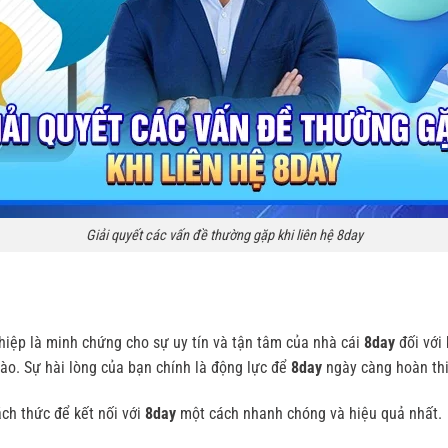
Giải quyết các vấn đề thường gặp khi liên hệ 8day
iệp là minh chứng cho sự uy tín và tận tâm của nhà cái
8day
đối với
 nào. Sự hài lòng của bạn chính là động lực để
8day
ngày càng hoàn thi
ách thức để kết nối với
8day
một cách nhanh chóng và hiệu quả nhất.