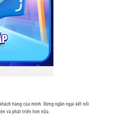
 khách hàng của mình. Đừng ngần ngại kết nối
ện và phát triển hơn nữa.