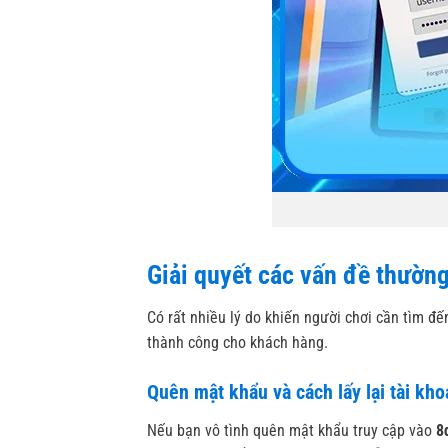
Giải quyết các vấn đề thường
Có rất nhiều lý do khiến người chơi cần tìm đ
thành công cho khách hàng.
Quên mật khẩu và cách lấy lại tài kho
Nếu bạn vô tình quên mật khẩu truy cập vào
8