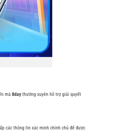
iến mà
8day
thường xuyên hỗ trợ giải quyết
cấp các thông tin xác minh chính chủ để được