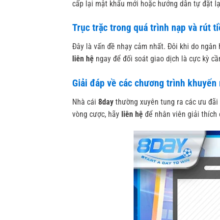
cấp lại mật khẩu mới hoặc hướng dẫn tự đặt lạ
Trục trặc trong quá trình nạp và rút t
Đây là vấn đề nhạy cảm nhất. Đôi khi do ngân h
liên hệ
ngay để đối soát giao dịch là cực kỳ c
Giải đáp về các chương trình khuyến
Nhà cái
8day
thường xuyên tung ra các ưu đãi 
vòng cược, hãy
liên hệ
để nhân viên giải thích