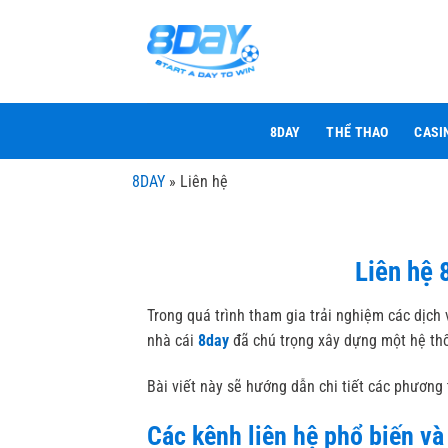
Bỏ
qua
nội
dung
8DAY
THỂ THAO
CASI
8DAY
»
Liên hệ
Liên hệ 
Trong quá trình tham gia trải nghiệm các dịch 
nhà cái
8day
đã chú trọng xây dựng một hệ th
Bài viết này sẽ hướng dẫn chi tiết các phương
Các kênh liên hệ phổ biến và 