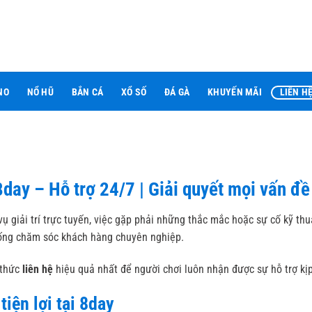
NO
NỔ HŨ
BẮN CÁ
XỔ SỐ
ĐÁ GÀ
KHUYẾN MÃI
LIÊN H
8day – Hỗ trợ 24/7 | Giải quyết mọi vấn đề
vụ giải trí trực tuyến, việc gặp phải những thắc mắc hoặc sự cố kỹ thu
ống chăm sóc khách hàng chuyên nghiệp.
 thức
liên hệ
hiệu quả nhất để người chơi luôn nhận được sự hỗ trợ kịp
tiện lợi tại 8day