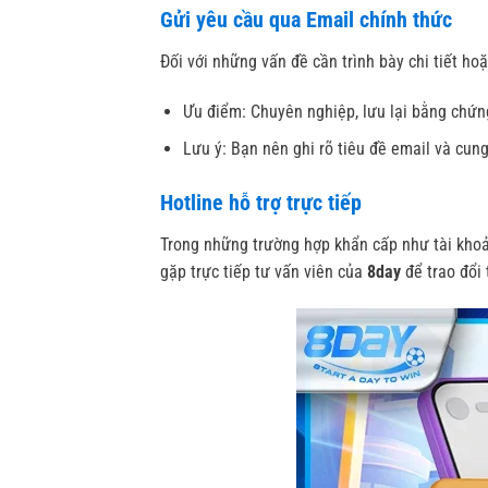
Gửi yêu cầu qua Email chính thức
Đối với những vấn đề cần trình bày chi tiết hoặ
Ưu điểm: Chuyên nghiệp, lưu lại bằng chứn
Lưu ý: Bạn nên ghi rõ tiêu đề email và cun
Hotline hỗ trợ trực tiếp
Trong những trường hợp khẩn cấp như tài khoản
gặp trực tiếp tư vấn viên của
8day
để trao đổi 