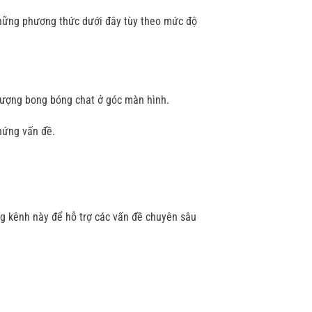
 những phương thức dưới đây tùy theo mức độ
 tượng bong bóng chat ở góc màn hình.
hứng vấn đề.
g kênh này để hỗ trợ các vấn đề chuyên sâu